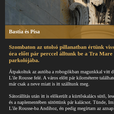
Bastia és Pisa
Szombaton az utolsó pillanatban értünk viss
óra előtt pár perccel álltunk be a Tra Mare
parkolójába.
Átpakoltuk az autóba a robogókban magunkkal vitt do
L'ile Rousse felé. A város előtt pár kilométerre találh
már csak a neve miatt is itt szálltunk meg.
Sátorállítás után itt is előkerült a kürtőskalács sütő, le
és a naplementében sütöttünk pár kalácsot. Tünde, Im
L'ile Rousse-ba Andihoz, én pedig megírtam az aznap