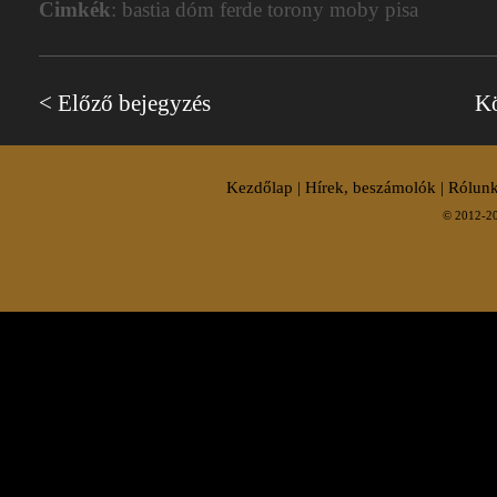
Cimkék
: bastia dóm ferde torony moby pisa
< Előző bejegyzés
Kö
Kezdőlap
|
Hírek, beszámolók
|
Rólunk
© 2012-20