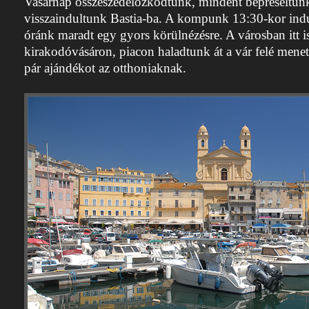
Vasárnap összeszedelőzködtünk, mindent bepréseltünk
visszaindultunk Bastia-ba. A kompunk 13:30-kor indu
óránk maradt egy gyors körülnézésre. A városban itt i
kirakodóvásáron, piacon haladtunk át a vár felé menet. J
pár ajándékot az otthoniaknak.