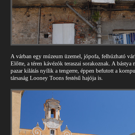
A várban egy múzeum üzemel, jópofa, felhúzható várk
Előtte, a téren kávézók teraszai sorakoznak. A bástya 
pazar kilátás nyílik a tengerre, éppen befutott a komp
társaság Looney Toons festésű hajója is.