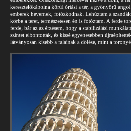
keresztelőkápolna körül óriási a tér, a gyönyörű ang
emberek hevernek, fotózkodnak. Lehúztam a szandálo
körbe a teret, természetesen én is fotóztam. A ferde t
ferde, bár az az érzésem, hogy a stabilizálási munkála
szintet elbontották, és kissé egyenesebben újraépítetté
látványosan kisebb a falainak a dőlése, mint a toronyé