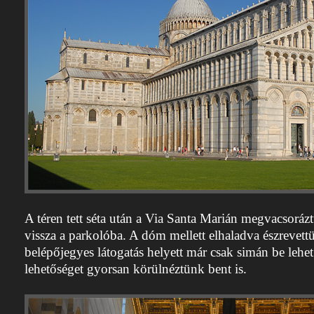
A téren tett séta után a Via Santa Marián megvacsoráz
vissza a parkolóba. A dóm mellett elhaladva észrevett
belépőjegyes látogatás helyett már csak simán be lehet
lehetőséget gyorsan körülnéztünk bent is.