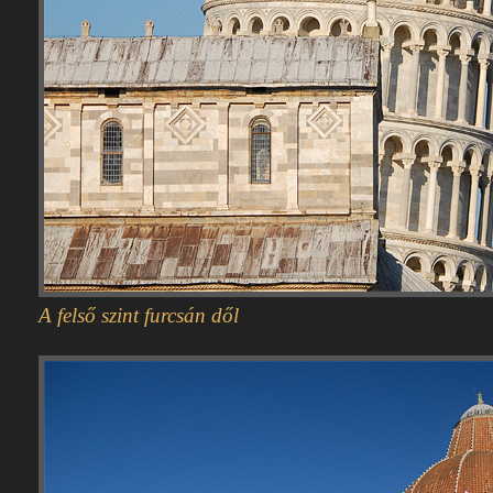
A felső szint furcsán dől