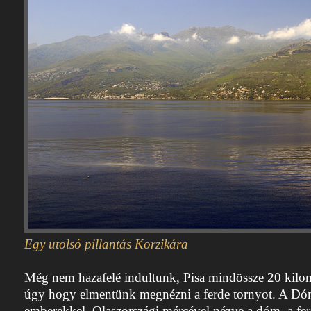
Egy utolsó pillantás Korzikára
Még nem hazafelé indultunk, Pisa mindössze 20 kilomé
úgy hogy elmentünk megnézni a ferde tornyot. A Dóm
emberekkel. Olaszországi mércével nézve a dóm, a fer