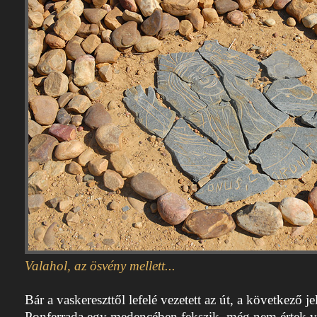
Valahol, az ösvény mellett...
Bár a vaskereszttől lefelé vezetett az út, a következő j
Ponferrada egy medencében fekszik, még nem értek v