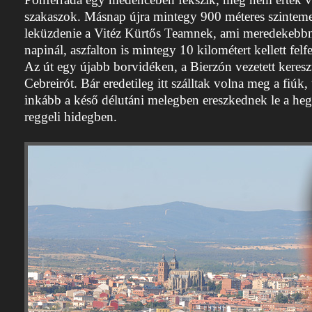
szakaszok. Másnap újra mintegy 900 méteres szintemel
leküzdenie a Vitéz Kürtős Teamnek, ami meredekebbn
napinál, aszfalton is mintegy 10 kilométert kellett felf
Az út egy újabb borvidéken, a Bierzón vezetett kereszt
Cebreirót. Bár eredetileg itt szálltak volna meg a fiúk
inkább a késő délutáni melegben ereszkednek le a hegy
reggeli hidegben.