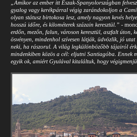
„Amikor az ember itt Észak-Spanyolországban felvesz
gyalog vagy kerékpárral végig zarándokoljon a Cami
olyan státusz birtokosa lesz, amely nagyon kevés hely
hosszú időre, és kilométerek százain keresztül.”
- mond
erdőn, mezőn, falun, városon keresztül, aszfalt úton, ke
ösvényen, mindenhol szívesen látják, üdvözlik, jó utat
neki, ha rászorul. A világ legkülönbözőbb tájairól érk
mindenkiben közös a cél: eljutni Santiagóba. Ennek m
egyik ok, amiért Gyulával kitaláltuk, hogy végigmen