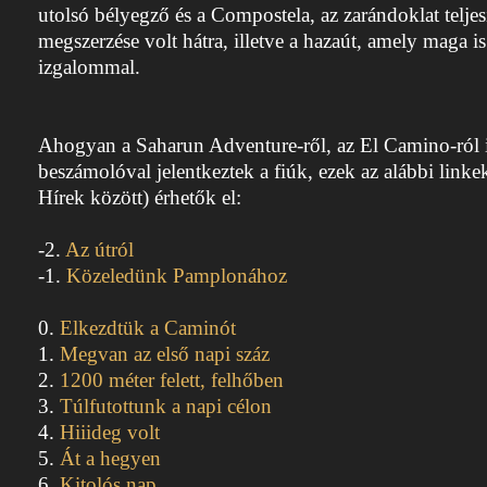
utolsó bélyegző és a Compostela, az zarándoklat teljesí
megszerzése volt hátra, illetve a hazaút, amely maga is
izgalommal.
Ahogyan a Saharun Adventure-ről, az El Camino-ról 
beszámolóval jelentkeztek a fiúk, ezek az alábbi linkek
Hírek között) érhetők el:
-2.
Az útról
-1.
Közeledünk Pamplonához
0.
Elkezdtük a Caminót
1.
Megvan az első napi száz
2.
1200 méter felett, felhőben
3.
Túlfutottunk a napi célon
4.
Hiiideg volt
5.
Át a hegyen
6.
Kitolós nap