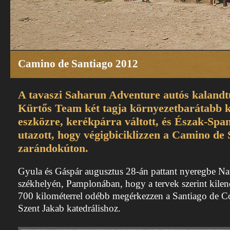
Camino de Santiago 2012
A tavaszi Saharun Adventure autós kalandt
Kürtős Team két tagja környezetbarátabb k
eszközre, kerékpárra váltott, és Észak-Spa
utazott, hogy végigbiciklizzen a Camino de 
zarándokúton.
Gyula és Gáspár augusztus 28-án pattant nyeregbe Na
székhelyén, Pamplonában, hogy a tervek szerint kilen
700 kilométerrel odébb megérkezzen a Santiago de C
Szent Jakab katedrálishoz.