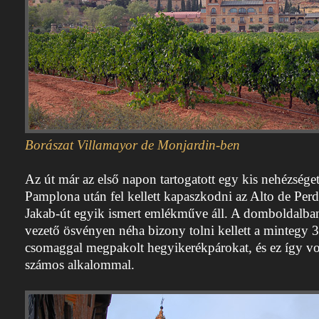
Borászat Villamayor de Monjardin-ben
Az út már az első napon tartogatott egy kis nehézsége
Pamplona után fel kellett kapaszkodni az Alto de Perd
Jakab-út egyik ismert emlékműve áll. A domboldalba
vezető ösvényen néha bizony tolni kellett a mintegy
csomaggal megpakolt hegyikerékpárokat, és ez így vo
számos alkalommal.