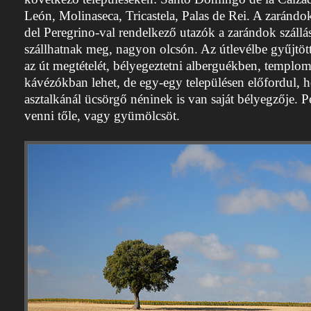
León, Molinaseca, Tricastela, Palas de Rei. A zarándok
del Peregrino-val rendelkező utazók a zarándok száll
szállhatnak meg, nagyon olcsón. Az útlevélbe gyűjtöt
az út megtételét, bélyegeztetni alberguékben, templ
kávézókban lehet, de egy-egy településen előfordul, h
asztalkánál ücsörgő néninek is van saját bélyegzője. Pe
venni tőle, vagy gyümölcsöt.