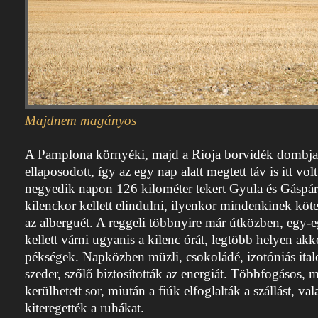
Majdnem magányos
A Pamplona környéki, majd a Rioja borvidék dombjai
ellaposodott, így az egy nap alatt megtett táv is itt vo
negyedik napon 126 kilométer tekert Gyula és Gáspár.
kilenckor kellett elindulni, ilyenkor mindenkinek köte
az alberguét. A reggeli többnyire már útközben, egy-
kellett várni ugyanis a kilenc órát, legtöbb helyen akk
pékségek. Napközben müzli, csokoládé, izotóniás italo
szeder, szőlő biztosították az energiát. Többfogásos, m
kerülhetett sor, miután a fiúk elfoglalták a szállást, v
kiteregették a ruhákat.