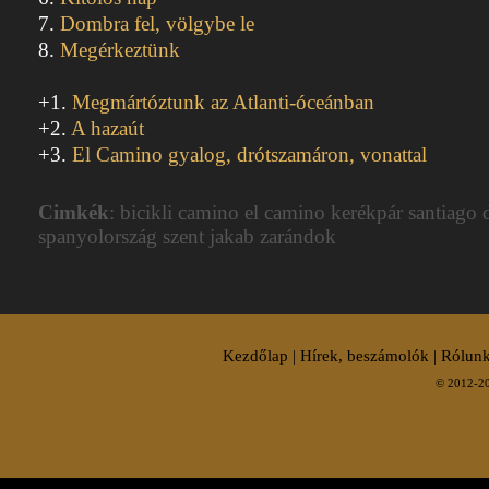
7.
Dombra fel, völgybe le
8.
Megérkeztünk
+1.
Megmártóztunk az Atlanti-óceánban
+2.
A hazaút
+3.
El Camino gyalog, drótszamáron, vonattal
Cimkék
: bicikli camino el camino kerékpár santiago
spanyolország szent jakab zarándok
Kezdőlap
|
Hírek, beszámolók
|
Rólunk
© 2012-20