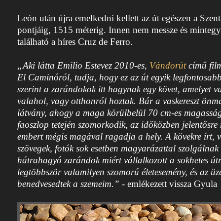
León után újra emelkedni kellett az út egészen a Sze
pontjáig, 1515 méterig. Innen nem messze és mintegy 
található a híres Cruz de Ferro.
„Aki látta Emilio Estevez 2010-es,
Vándorút
című film
El Caminóról, tudja, hogy ez az út egyik legfontosa
szerint a zarándokok itt hagynak egy követ, amelyet va
valahol, vagy otthonról hoztak. Bár a vaskereszt ö
látvány, ahogy a maga körülbelül 70 cm-es magasság
faoszlop tetején szomorkodik, az időközben jelentősre
embert mégis magával ragadja a hely. A kövekre írt, v
szövegek, fotók sok esetben magyarázattal szolgálnak 
hátrahagyó zarándok miért vállalkozott a sokhetes út
legtöbbször valamilyen szomorú életesemény, és az üz
benedvesedtek a szemeim.”
- emlékezett vissza Gyula