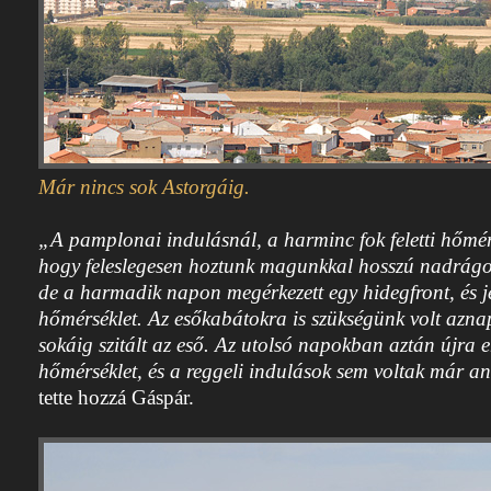
Már nincs sok Astorgáig.
„A pamplonai indulásnál, a harminc fok feletti hőmérs
hogy feleslegesen hoztunk magunkkal hosszú nadrágot,
de a harmadik napon megérkezett egy hidegfront, és je
hőmérséklet. Az esőkabátokra is szükségünk volt aznap
sokáig szitált az eső. Az utolsó napokban aztán újra 
hőmérséklet, és a reggeli indulások sem voltak már a
tette hozzá Gáspár.