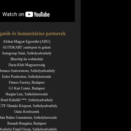
atók és humanitárius partnerek
Afrikai-Magyar Egyesület (AHU)
AUTOKART | autósport és gokart
Autogroup Simó, Székelyudvarhely
Bluechip.hu webáruház
Dacia Klub Magyarország
emaco Autócentrum, Székelyudvarhely
Eolex Production, Székelykeresztúr
Fitness Factory, Budapest
G1 Kart Center, Budapest
Hargita Line, Székelykeresztúr
Hotel Küküllő ***, Székelyudvarhely
TF Oktatási Központ, Székelyudvarhely
Oázis Kertészetek
bán Balázs Gimnázium, Székelykeresztúr
Renault Hungária, Budapest
varhelyi Fiatal Fórum, Székelyudvarhely