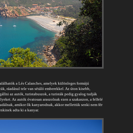
 találhatók a Lés Calanches, amelyek különleges formájú
ük, ráadásul tele van sétáló emberekkel. Az úton kisebb,
llni az autók, turistabuszok, a turisták pedig gyalog tudják
elyeket. Az autók óvatosan araszolnak ezen a szakaszon, a felfelé
dudálnak, amikor ők kanyarodnak, akkor mellettük senki nem fér
nkinek adta ki a kanyar.