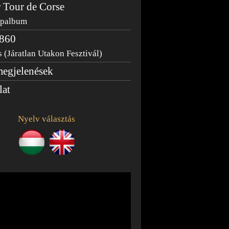
 Tour de Corse
épalbum
860
 (Járatlan Utakon Fesztivál)
egjelenések
lat
Nyelv választás