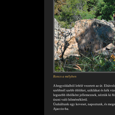
Roncs a mélyben
A hegyoldalból lefelé vezetett az út. Eltávol
szebbnél szebb öblöket, sziklákat és kék viz
legszebb öbölként jellemeznek, néztük ki für
úszni való hőmérsékletű.
Úszkáltunk egy keveset, napoztunk, és mege
Ajaccio-ba.