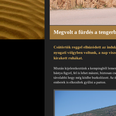
Megvolt a fürdés a tenger
Csütörtök reggel elhúzódott az indulá
nyugati völgyben voltunk, a nap visz
kirakott ruhákat.
Miután kijelentkeztünk a kempingből lementü
bástya figyel, fel is lehet mászni, biztosan c
távolabbi hegy még ködbe burkolózott. Az ö
emberek is elkezdtek gyűlni a parton.