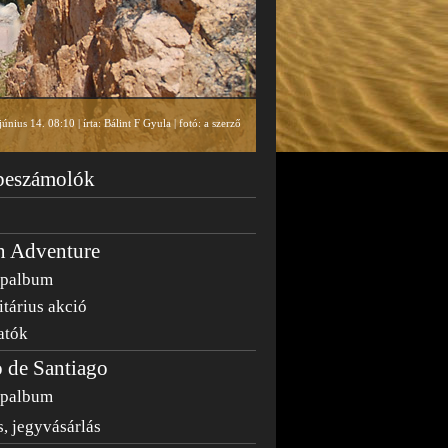
únius 14. 08:10 | írta: Bálint F Gyula | fotó: a szerző
 beszámolók
n Adventure
épalbum
tárius akció
atók
 de Santiago
épalbum
, jegyvásárlás