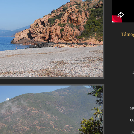
Támog
D
MÜ
Or
Ud