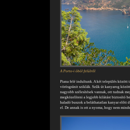
A Porto-i öböl felülről
Piana felé indultunk. A két település között
vörösgránit sziklák. Szűk út kanyarog között
nagyobb szélesítések vannak, ott tudnak megá
megközelíteni a legjobb kilátást biztosító h
haladó buszok a beláthatatlan kanyar előtt 
el. De annak is ott a nyoma, hogy nem minde