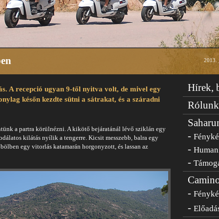
ben
2013. j
Hírek,
s. A recepció ugyan 9-től nyitva volt, de mivel egy
onylag későn kezdte sütni a sátrakat, és a száradni
Rólunk
Saharu
nk a partra körülnézni. A kikötő bejáratánál lévő sziklán egy
-
Fényk
sodálatos kilátás nyílik a tengerre. Kicsit messzebb, balra egy
bölben egy vitorlás katamarán horgonyzott, és lassan az
-
Humani
-
Támog
Camino
-
Fényk
-
Előadás