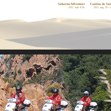
Saharun Adventure
Camino de San
2012. már. 8-20.
2012. aug. 28 - s