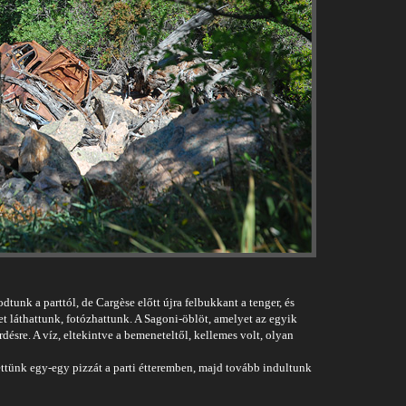
odtunk a parttól, de Cargèse előtt újra felbukkant a tenger, és
et láthattunk, fotózhattunk. A Sagoni-öblöt, amelyet az egyik
désre. A víz, eltekintve a bemeneteltől, kellemes volt, olyan
ttünk egy-egy pizzát a parti étteremben, majd tovább indultunk