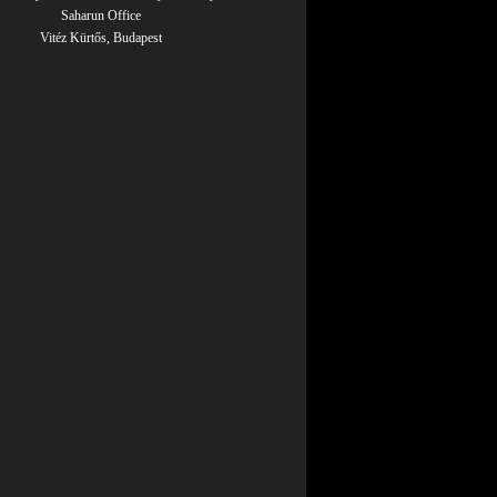
Saharun Office
Vitéz Kürtős, Budapest