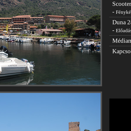
Scooter
-
Fényk
Duna 2
-
Előadás
Médiam
Kapcso