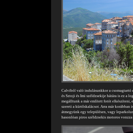
Calviból való indulásunkkor a csomagtartó d
és Sztoji és Imi széldzsekije hátára is ez a 
megálltunk a már említett fotót elkészíteni, 
szereti a kürtőskalácsot. Arra már korábban
átmegyünk egy településen, vagy leparkolun
hasonlóan piros széldzsekis motoros vonzza a