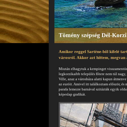
Tömény szépség Dél-Korz
Amikor reggel Sartène-ből kifelé tart
városról. Akkor azt hittem, megvan 
Miután elhagytuk a kempinget visszamentünk 
legkorzikaibb település főtere nem túl nagy,
Ville, azaz a városháza alatti kapun átmenve
az euróit. Amivel itt találkoztam először, és
parafa lemezre barnával szitázták egyik old
képeslap grafikát.