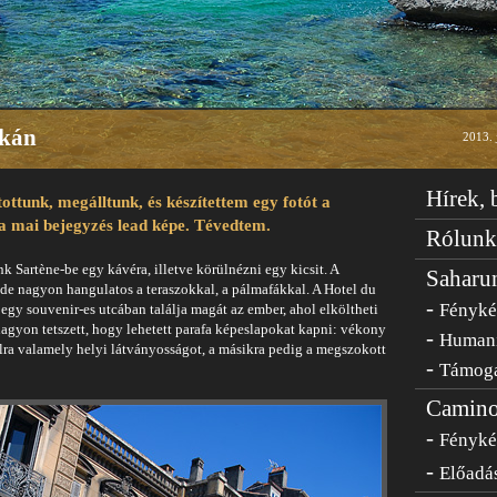
ikán
2013. j
Hírek,
ottunk, megálltunk, és készítettem egy fotót a
a mai bejegyzés lead képe. Tévedtem.
Rólunk
Sartène-be egy kávéra, illetve körülnézni egy kicsit. A
Saharu
 de nagyon hangulatos a teraszokkal, a pálmafákkal. A Hotel du
-
Fényk
 egy souvenir-es utcában találja magát az ember, ahol elköltheti
 nagyon tetszett, hogy lehetett parafa képeslapokat kapni: vékony
-
Humani
alra valamely helyi látványosságot, a másikra pedig a megszokott
-
Támog
Camino
-
Fényk
-
Előadás