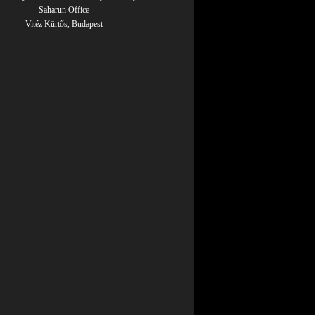
Saharun Office
Vitéz Kürtős, Budapest