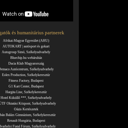
atók és humanitárius partnerek
Afrikai-Magyar Egyesület (AHU)
AUTOKART | autósport és gokart
Autogroup Simó, Székelyudvarhely
Bluechip.hu webáruház
Dacia Klub Magyarország
emaco Autócentrum, Székelyudvarhely
Eolex Production, Székelykeresztúr
Fitness Factory, Budapest
G1 Kart Center, Budapest
Hargita Line, Székelykeresztúr
Hotel Küküllő ***, Székelyudvarhely
TF Oktatási Központ, Székelyudvarhely
Oázis Kertészetek
bán Balázs Gimnázium, Székelykeresztúr
Renault Hungária, Budapest
varhelyi Fiatal Fórum, Székelyudvarhely