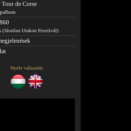
 Tour de Corse
épalbum
860
 (Járatlan Utakon Fesztivál)
egjelenések
lat
Nyelv választás