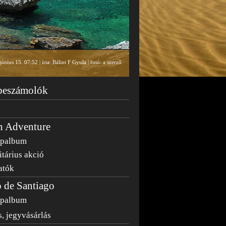
únius 15. 07:52 | írta: Bálint F Gyula | fotó: a szerző
 beszámolók
n Adventure
épalbum
tárius akció
atók
 de Santiago
épalbum
, jegyvásárlás