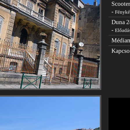
Scooter
-
Fényk
Duna 2
-
Előadás
Médiam
Kapcso