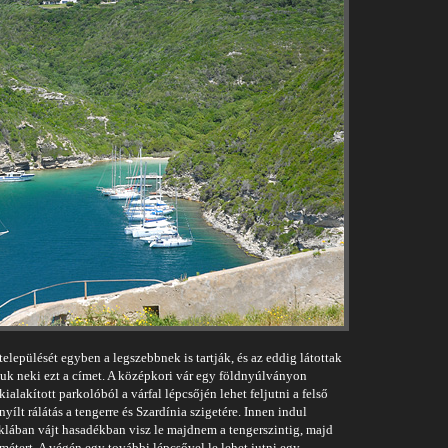
települését egyben a legszebbnek is tartják, és az eddig látottak
uk neki ezt a címet. A középkori vár egy földnyúlványon
alakított parkolóból a várfal lépcsőjén lehet feljutni a felső
yílt rálátás a tengerre és Szardínia szigetére. Innen indul
klában vájt hasadékban visz le majdnem a tengerszintig, majd
étert. A végén egy további lépcsővel le lehet jutni egy