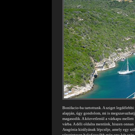
Bonifacio-ba tartottunk. A sziget legdélebbi 
alapján, úgy gondolom, mi is megszavazhatj
magasodik. A közvetlenül a várkapu mellett ki
várba. A déli oldalra mentünk, hiszen onnan n
Aragónia királyának lépcsője, amely egy szi
vízszintesen halad tovább még egy-két száz m