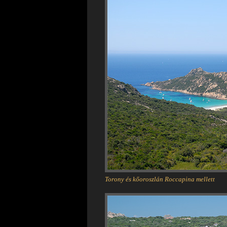
Torony és kőoroszlán Roccapina mellett